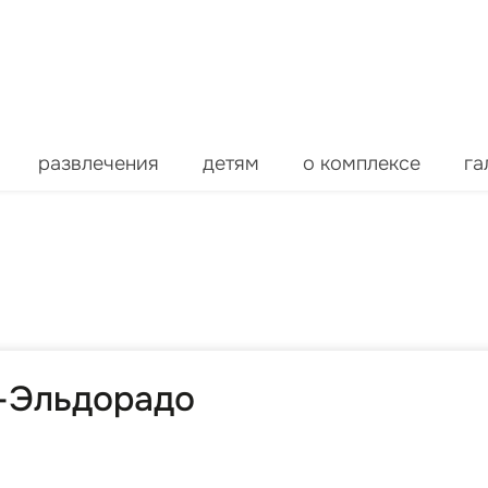
развлечения
детям
о комплексе
га
о-Эльдорадо