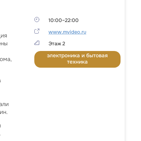
10:00–22:00
www.mvideo.ru
ция
ены
Этаж 2
электроника и бытовая
дома,
техника
в
али
ин.
и
.